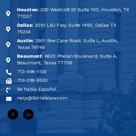
Houston:
230 Westcott St Suite 100, Houston, TX
77007
Dallas:
3010 LBJ Fwy. Suite 1450, Dallas TX
75234
Austin:
2901 Bee Cave Road, Suite L, Austin,
Texas 78746
Beaumont:
6632 Phelan Boulevard, Suite A,
Beaumont, Texas 77706
713-496-1100
713-238-9500
Se habla Español
Help@Sorrelslaw.com