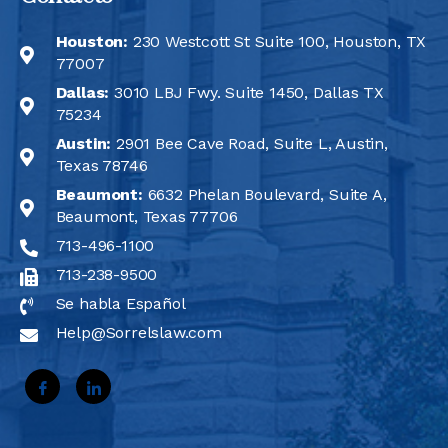
Houston:
230 Westcott St Suite 100, Houston, TX
77007
Dallas:
3010 LBJ Fwy. Suite 1450, Dallas TX
75234
Austin:
2901 Bee Cave Road, Suite L, Austin,
Texas 78746
Beaumont:
6632 Phelan Boulevard, Suite A,
Beaumont, Texas 77706
713-496-1100
713-238-9500
Se habla Español
Help@Sorrelslaw.com