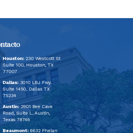
ntacto
Houston:
230 Westcott St
Suite 100, Houston, TX
77007
Dallas:
3010 LBJ Fwy.
Suite 1450, Dallas TX
75234
Austin:
2901 Bee Cave
Road, Suite L, Austin,
Texas 78746
Beaumont:
6632 Phelan