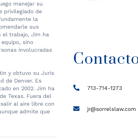
luego manejar su
e privilegiado de
rofundamente la
comendarle sus
el trabajo, Jim ha
 equipo, sino
rsonas involucradas
Contact
tin y obtuvo su Juris
ad de Denver. Es
713-714-1273
icado en 2002. Jim ha
de Texas. Fuera del
alir al aire libre con
jr@sorrelslaw.com
 (aunque admite que