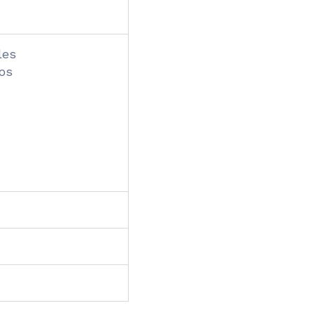
les
os