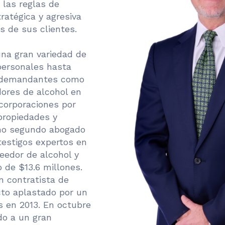
 las reglas de
ratégica y agresiva
s de sus clientes.
 una gran variedad de
personales hasta
a demandantes como
ores de alcohol en
corporaciones por
propiedades y
omo segundo abogado
testigos expertos en
eedor de alcohol y
 de $13.6 millones.
n contratista de
cto aplastado por un
as en 2013. En octubre
do a un gran