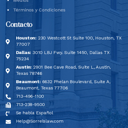
Medios
Términos y Condiciones
Contacto
Houston:
230 Westcott St Suite 100, Houston, TX
77007
Dallas:
3010 LBJ Fwy. Suite 1450, Dallas TX
75234
Austin:
2901 Bee Cave Road, Suite L, Austin,
Texas 78746
Beaumont:
6632 Phelan Boulevard, Suite A,
Beaumont, Texas 77706
713-496-1100
713-238-9500
Se habla Español
Help@Sorrelslaw.com