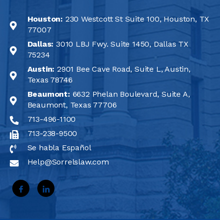
Houston:
230 Westcott St Suite 100, Houston, TX
77007
Dallas:
3010 LBJ Fwy. Suite 1450, Dallas TX
75234
Austin:
2901 Bee Cave Road, Suite L, Austin,
Texas 78746
Beaumont:
6632 Phelan Boulevard, Suite A,
Beaumont, Texas 77706
713-496-1100
713-238-9500
Se habla Español
Help@Sorrelslaw.com